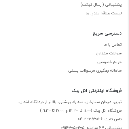
پشتیبانی (ارسال تیکت)
لیست علاقه مندی ها
دسترسی سریع
تماس با ما
سوالات متداول
حریم خصوصی
سامانه رهگیری مرسولات پستی
فروشگاه اینترنتی ائل ببک
تبریز، میدان ستارخان، سه راه بهشتی، بالاتر از درمانگاه لقمان،
فروشگاه ائل ببک (11:00 تا 14:30 و 17:00 تا 21:30)
تلفن ثابت: 04132356026
پشتیبانی 24 ساعته: 09144050205