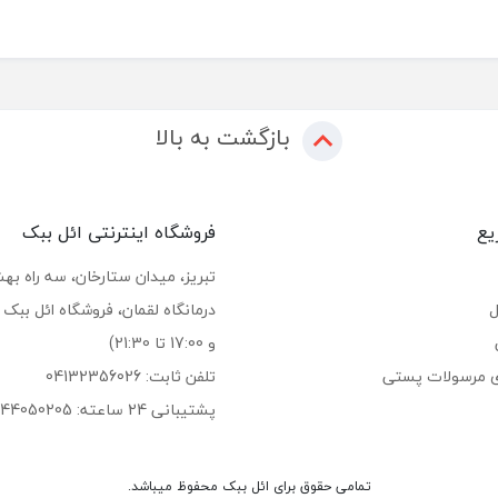
بازگشت به بالا
یع
فروشگاه اینترنتی ائل ببک
تبریز، میدان ستارخان، سه راه بهشت
ل
و 17:00 تا 21:30)
ی مرسولات پستی
تلفن ثابت: 04132356026
پشتیبانی 24 ساعته: 09144050205
تمامی حقوق برای ائل ببک محفوظ میباشد.