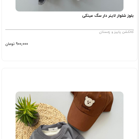
بلوز شلوار لاینر دار سگ عینکی
کالکشن پاییز و زمستان
900,000 تومان