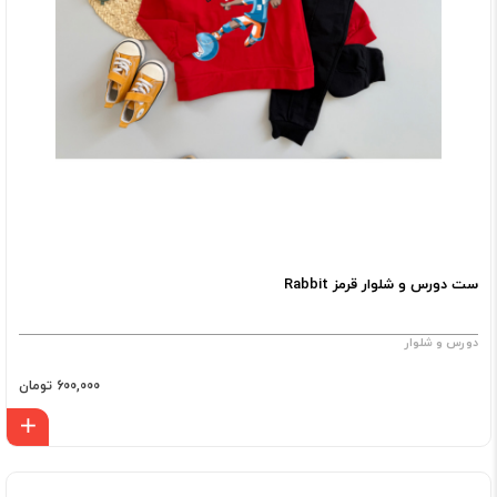
ست دورس و شلوار قرمز Rabbit
دورس و شلوار
600,000 تومان
اف